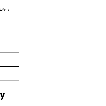
ify
:
fy