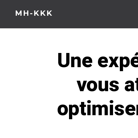
Skip
MH-KKK
to
content
Une expé
vous a
optimise