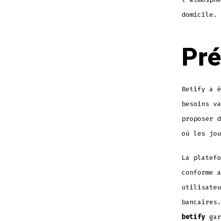
domicile.
Pré
Betify a é
besoins va
proposer d
où les jou
La platefo
conforme a
utilisateu
bancaires.
betify
gar