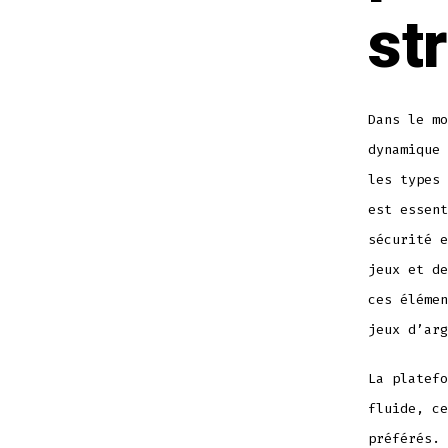
st
Dans le m
dynamique 
les types 
est essent
sécurité e
jeux et de
ces élémen
jeux d’arg
La platefo
fluide, ce
préférés. 