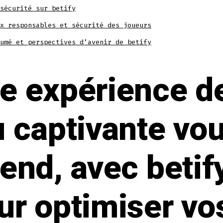
sécurité sur betify
x responsables et sécurité des joueurs
umé et perspectives d’avenir de betify
e expérience d
u captivante vo
tend, avec betif
ur optimiser vo