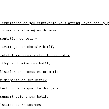
 expérience de jeu captivante vous attend, avec betify p
imiser vos stratégies de mise.
sentation de betify
 avantages de choisir betify
 plateforme conviviale et accessible
atégies de mise sur betify
lisation des bonus et promotions
x disponibles sur betify
luation de la qualité des jeux
support client sur betify
istance et ressources