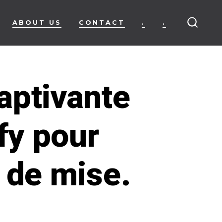
ABOUT US
CONTACT
.
.
SEARC
TOGG
aptivante
fy pour
 de mise.