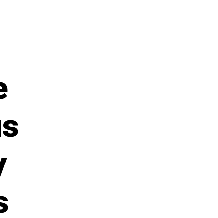
e
us
y
s