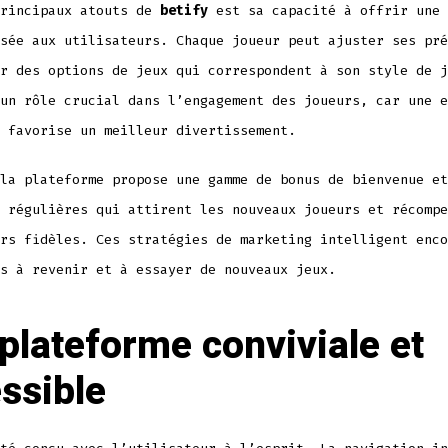
principaux atouts de
betify
est sa capacité à offrir une 
sée aux utilisateurs. Chaque joueur peut ajuster ses pré
r des options de jeux qui correspondent à son style de j
un rôle crucial dans l’engagement des joueurs, car une e
 favorise un meilleur divertissement.
la plateforme propose une gamme de bonus de bienvenue et
 régulières qui attirent les nouveaux joueurs et récompe
rs fidèles. Ces stratégies de marketing intelligent enco
s à revenir et à essayer de nouveaux jeux.
plateforme conviviale et
ssible