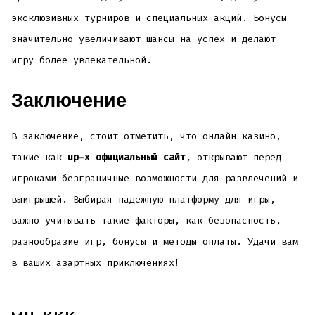
эксклюзивных турниров и специальных акций. Бонусы
значительно увеличивают шансы на успех и делают
игру более увлекательной.
Заключение
В заключение, стоит отметить, что онлайн-казино,
такие как
up-x официальный сайт
, открывают перед
игроками безграничные возможности для развлечений и
выигрышей. Выбирая надежную платформу для игры,
важно учитывать такие факторы, как безопасность,
разнообразие игр, бонусы и методы оплаты. Удачи вам
в ваших азартных приключениях!