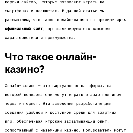
версии сайтов, которые позволяют играть на
смартфонах и планшетах. В данной статье мы
рассмотрим, что такое онлайн-казино на примере
up-x
официальный сайт
, проанализируем его ключевые
характеристики и преимущества.
Что такое онлайн-
казино?
Онлайн-казино — это виртуальная платформа, на
которой пользователи могут играть в азартные игры
через интернет. Эти заведения разработаны для
создания удобной и доступной среды для азартных
игр, обеспечивая игрокам захватывающий опыт,
сопоставимый с наземными казино. Пользователи могут