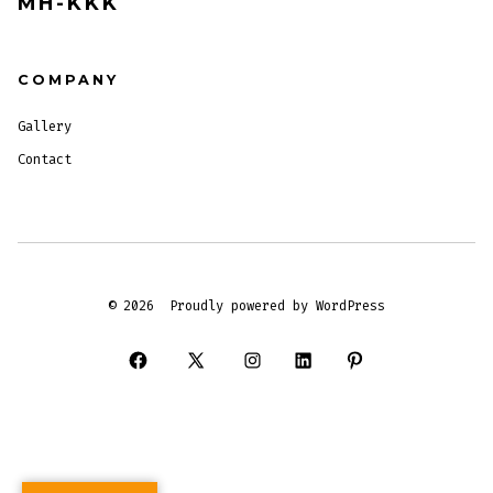
MH-KKK
COMPANY
Gallery
Contact
© 2026
Proudly powered by WordPress
Open
Open
Open
Open
Open
Facebook
X
Instagram
LinkedIn
Pinterest
in
in
in
in
in
a
a
a
a
a