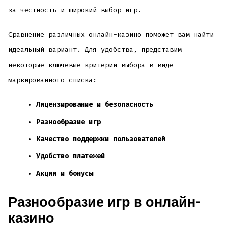
за честность и широкий выбор игр.
Сравнение различных онлайн-казино поможет вам найти
идеальный вариант. Для удобства, представим
некоторые ключевые критерии выбора в виде
маркированного списка:
Лицензирование и безопасность
Разнообразие игр
Качество поддержки пользователей
Удобство платежей
Акции и бонусы
Разнообразие игр в онлайн-
казино