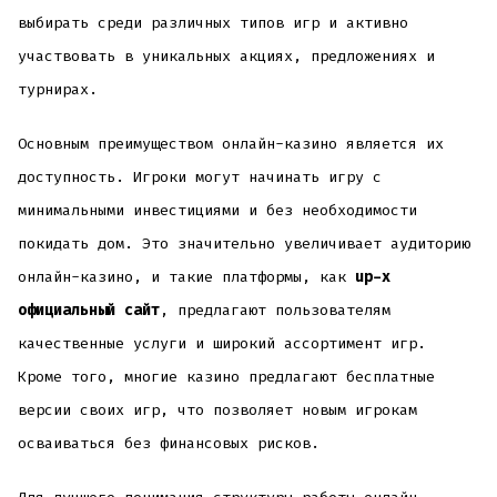
выбирать среди различных типов игр и активно
участвовать в уникальных акциях, предложениях и
турнирах.
Основным преимуществом онлайн-казино является их
доступность. Игроки могут начинать игру с
минимальными инвестициями и без необходимости
покидать дом. Это значительно увеличивает аудиторию
онлайн-казино, и такие платформы, как
up-x
официальный сайт
, предлагают пользователям
качественные услуги и широкий ассортимент игр.
Кроме того, многие казино предлагают бесплатные
версии своих игр, что позволяет новым игрокам
осваиваться без финансовых рисков.