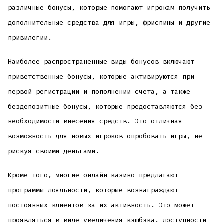
различные бонусы, которые помогают игрокам получить
дополнительные средства для игры, фриспины и другие
привилегии.
Наиболее распространенные виды бонусов включают
приветственные бонусы, которые активируются при
первой регистрации и пополнении счета, а также
бездепозитные бонусы, которые предоставляются без
необходимости внесения средств. Это отличная
возможность для новых игроков опробовать игры, не
рискуя своими деньгами.
Кроме того, многие онлайн-казино предлагают
программы лояльности, которые вознаграждают
постоянных клиентов за их активность. Это может
проявляться в виде увеличения кэшбэка, доступности