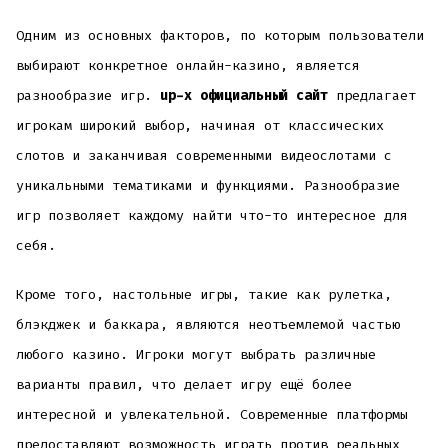
Одним из основных факторов, по которым пользователи
выбирают конкретное онлайн-казино, является
разнообразие игр.
up-x официальный сайт
предлагает
игрокам широкий выбор, начиная от классических
слотов и заканчивая современными видеослотами с
уникальными тематиками и функциями. Разнообразие
игр позволяет каждому найти что-то интересное для
себя.
Кроме того, настольные игры, такие как рулетка,
блэкджек и баккара, являются неотъемлемой частью
любого казино. Игроки могут выбрать различные
варианты правил, что делает игру ещё более
интересной и увлекательной. Современные платформы
предоставляют возможность играть против реальных