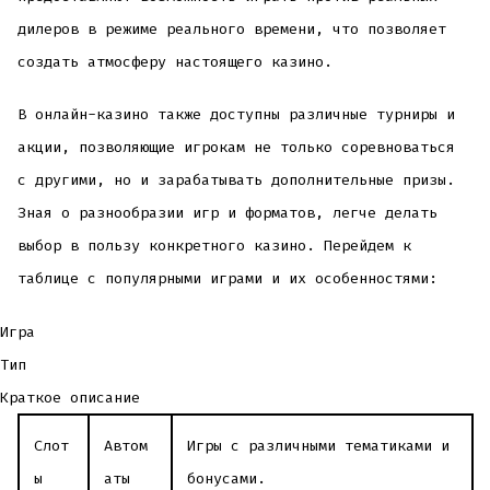
дилеров в режиме реального времени, что позволяет
создать атмосферу настоящего казино.
В онлайн-казино также доступны различные турниры и
акции, позволяющие игрокам не только соревноваться
с другими, но и зарабатывать дополнительные призы.
Зная о разнообразии игр и форматов, легче делать
выбор в пользу конкретного казино. Перейдем к
таблице с популярными играми и их особенностями:
Игра
Тип
Краткое описание
Слот
Автом
Игры с различными тематиками и
ы
аты
бонусами.