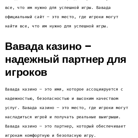
все, что им нужно для успешной игры. Вавада
официальный сайт – это место, где игроки могут
найти все, что им нужно для успешной игры.
Вавада казино –
надежный партнер для
игроков
Вавада казино – это имя, которое ассоциируется с
надежностью, безопасностью и высоким качеством
услуг. Вавада казино – это место, где игроки могут
насладиться игрой и получать реальные выигрыши.
Вавада казино – это партнер, который обеспечивает
игрокам комфортную и безопасную игру.