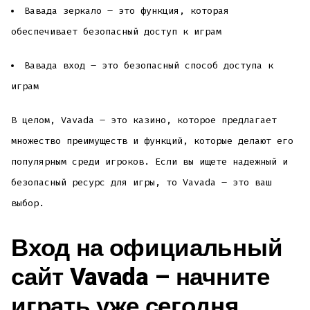
Вавада зеркало – это функция, которая
обеспечивает безопасный доступ к играм
Вавада вход – это безопасный способ доступа к
играм
В целом, Vavada – это казино, которое предлагает
множество преимуществ и функций, которые делают его
популярным среди игроков. Если вы ищете надежный и
безопасный ресурс для игры, то Vavada – это ваш
выбор.
Вход на официальный
сайт Vavada – начните
играть уже сегодня