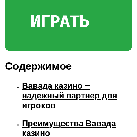
ИГРАТЬ
Содержимое
Вавада казино –
надежный партнер для
игроков
Преимущества Вавада
казино