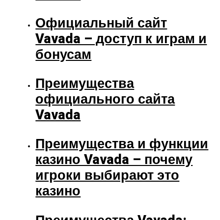
Официальный сайт
Vavada – доступ к играм и
бонусам
Преимущества
официального сайта
Vavada
Преимущества и функции
казино Vavada – почему
игроки выбирают это
казино