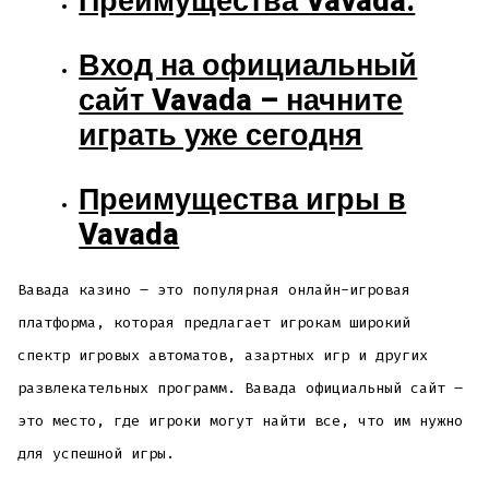
Преимущества Vavada:
Вход на официальный
сайт Vavada – начните
играть уже сегодня
Преимущества игры в
Vavada
Вавада казино – это популярная онлайн-игровая
платформа, которая предлагает игрокам широкий
спектр игровых автоматов, азартных игр и других
развлекательных программ. Вавада официальный сайт –
это место, где игроки могут найти все, что им нужно
для успешной игры.