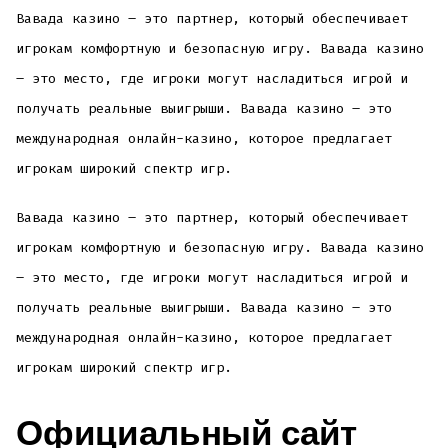
Вавада казино – это партнер, который обеспечивает
игрокам комфортную и безопасную игру. Вавада казино
– это место, где игроки могут насладиться игрой и
получать реальные выигрыши. Вавада казино – это
международная онлайн-казино, которое предлагает
игрокам широкий спектр игр.
Вавада казино – это партнер, который обеспечивает
игрокам комфортную и безопасную игру. Вавада казино
– это место, где игроки могут насладиться игрой и
получать реальные выигрыши. Вавада казино – это
международная онлайн-казино, которое предлагает
игрокам широкий спектр игр.
Официальный сайт