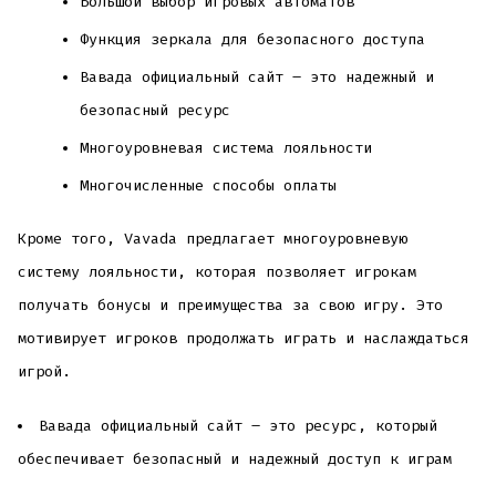
Большой выбор игровых автоматов
Функция зеркала для безопасного доступа
Вавада официальный сайт – это надежный и
безопасный ресурс
Многоуровневая система лояльности
Многочисленные способы оплаты
Кроме того, Vavada предлагает многоуровневую
систему лояльности, которая позволяет игрокам
получать бонусы и преимущества за свою игру. Это
мотивирует игроков продолжать играть и наслаждаться
игрой.
Вавада официальный сайт – это ресурс, который
обеспечивает безопасный и надежный доступ к играм